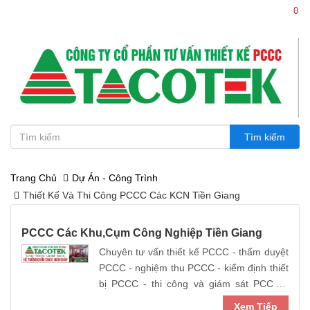
0
0386.114 114 - 0936.114 114
Trang Chủ
Dự Án - Công Trình
Thiết Kế Và Thi Công PCCC Các KCN Tiền Giang
PCCC Các Khu,cụm Công Nghiệp Tiền Giang
Chuyên tư vấn thiết kế PCCC - thẩm duyệt
PCCC - nghiệm thu PCCC - kiểm định thiết
bị PCCC - thi công và giám sát PCCC :
Nhà nhập khẩu và sản xuất Máy bơm dùng
Xem Tiếp