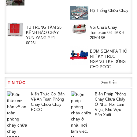
Hệ Thống Chữa Cháy
TỦ TRUNG TÂM 25
Vòi Chữa Cháy
KÊNH BÁO CHÁY
Tomoken 03-TMKH-
YUN-YANG YF1-
205016B
0025L
BƠM SEMMPA THỔ
NHĨ KỲ TRỤC
NGANG TKF DÙNG
CHO PCCC
TIN TỨC
Xem thêm
Kiến Thức Cơ Bản
Biện Pháp Phòng
Về An Toàn Phòng
Cháy Chữa Cháy
Cháy Chữa Cháy
Ở Nhà, Nơi Làm
PCCC
Việc, Khu Vực
Sản Xuất