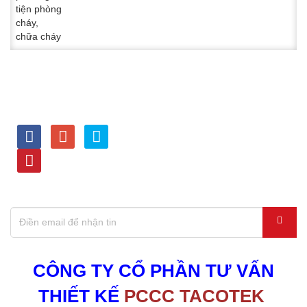
LIÊN KẾT VỚI CHÚNG
HỖ TRỢ TRỰC TUYẾN
TÔI
Kinh doanh - 0936.114 114
Dự Án - 0386.114 114
Tư vấn kỹ thuật - 0903.677
333
Thiết bị PCCC,Nạp bình -
0963.677 333
ĐĂNG KÝ NHẬN THÔNG TIN KHUYẾN MÃI
CÔNG TY CỔ PHẦN TƯ VẤN
THIẾT KẾ
PCCC TACOTEK