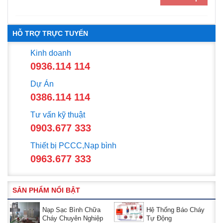
trong cấp nước PCCC,cấp nước công
nghiệp . Mr.Tín ( 0936.114 114 - 0386.114
114 - 0796.114 114 - 028.66 542 542 -
HỖ TRỢ TRỰC TUYẾN
028.6654 4567 - 028.6270 1111 )
Kinh doanh
0936.114 114
Dự Án
0386.114 114
Tư vấn kỹ thuật
0903.677 333
Thiết bị PCCC,Nạp bình
0963.677 333
SẢN PHẨM NỔI BẬT
Nạp Sạc Bình Chữa
Hệ Thống Báo Cháy
Cháy Chuyên Nghiệp
Tự Động