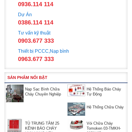
0936.114 114
Dự Án
0386.114 114
Tư vấn kỹ thuật
0903.677 333
Thiết bị PCCC,Nạp bình
0963.677 333
SẢN PHẨM NỔI BẬT
Nạp Sạc Bình Chữa
Hệ Thống Báo Cháy
Cháy Chuyên Nghiệp
Tự Động
Hệ Thống Chữa Cháy
TỦ TRUNG TÂM 25
Vòi Chữa Cháy
KÊNH BÁO CHÁY
Tomoken 03-TMKH-