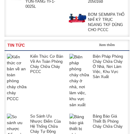
YUN-YANG YF1-
205016B
0025L
BƠM SEMMPA THỔ
NHĨ KỲ TRỤC
NGANG TKF DÙNG
CHO PCCC
TIN TỨC
Xem thêm
Kiến Thức Cơ Bản
Biện Pháp Phòng
Về An Toàn Phòng
Cháy Chữa Cháy
Cháy Chữa Cháy
Ở Nhà, Nơi Làm
PCCC
Việc, Khu Vực
Sản Xuất
So Sánh Ưu
Bảng Báo Giá
Nhược Điểm Của
Thiết Bị Phòng
Hệ Thống Chữa
Cháy Chữa Cháy
Cháy Tự Động