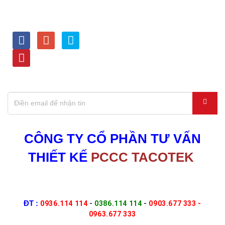
LIÊN KẾT VỚI CHÚNG
HỖ TRỢ TRỰC TUYẾN
TÔI
Kinh doanh - 0936.114 114
Dự Án - 0386.114 114
Tư vấn kỹ thuật - 0903.677
333
Thiết bị PCCC,Nạp bình -
0963.677 333
ĐĂNG KÝ NHẬN THÔNG TIN KHUYẾN MÃI
CÔNG TY CỔ PHẦN TƯ VẤN
THIẾT KẾ
PCCC TACOTEK
Địa chỉ : 464/21/15-15A Nguyễn Văn Quá, P.Đông Hưng
Thuận, Tp.HCM
ĐT :
0936.114 114
-
0386.114 114
-
0903.677 333 -
0963.677 333