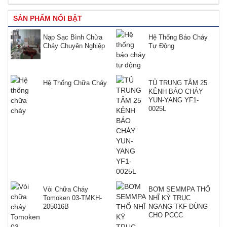
SẢN PHẨM NỔI BẬT
Nạp Sạc Bình Chữa
Hệ Thống Báo Cháy
Cháy Chuyên Nghiệp
Tự Động
Hệ Thống Chữa Cháy
TỦ TRUNG TÂM 25
KÊNH BÁO CHÁY
YUN-YANG YF1-
0025L
Vòi Chữa Cháy
BƠM SEMMPA THỔ
Tomoken 03-TMKH-
NHĨ KỲ TRỤC
205016B
NGANG TKF DÙNG
CHO PCCC