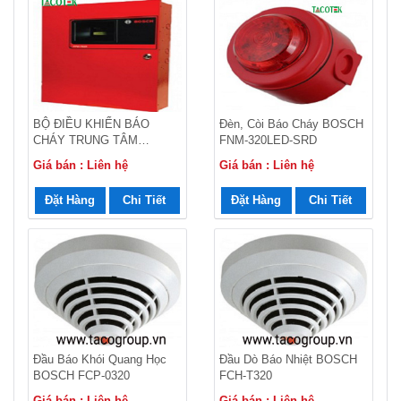
BỘ ĐIỀU KHIỂN BÁO
Đèn, Còi Báo Cháy BOSCH
CHÁY TRUNG TÂM
FNM-320LED-SRD
BOSCH FPD-702
Giá bán : Liên hệ
Giá bán : Liên hệ
Đặt Hàng
Chi Tiết
Đặt Hàng
Chi Tiết
Đầu Báo Khói Quang Học
Đầu Dò Báo Nhiệt BOSCH
BOSCH FCP‑0320
FCH‑T320
Giá bán : Liên hệ
Giá bán : Liên hệ