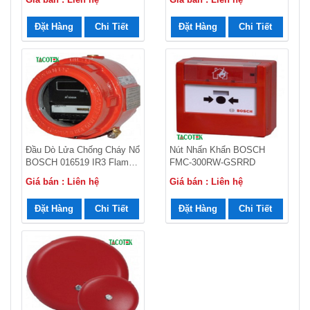
Đặt Hàng
Chi Tiết
Đặt Hàng
Chi Tiết
Đầu Dò Lửa Chống Cháy Nổ
Nút Nhấn Khẩn BOSCH
BOSCH 016519 IR3 Flame
FMC-300RW-GSRRD
Detector
Giá bán : Liên hệ
Giá bán : Liên hệ
Đặt Hàng
Chi Tiết
Đặt Hàng
Chi Tiết