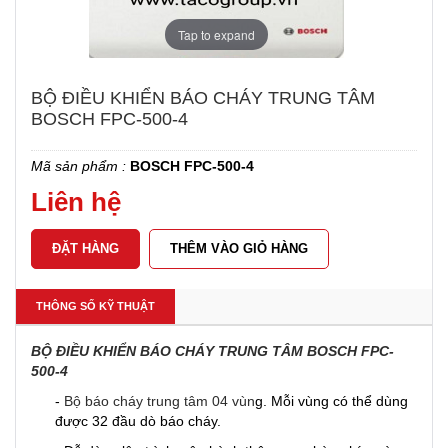
Tap to expand
BỘ ĐIỀU KHIỂN BÁO CHÁY TRUNG TÂM
BOSCH FPC-500-4
Mã sản phẩm :
BOSCH FPC-500-4
Liên hệ
THÊM VÀO GIỎ HÀNG
THÔNG SỐ KỸ THUẬT
BỘ ĐIỀU KHIỂN BÁO CHÁY TRUNG TÂM BOSCH FPC-
500-4
-
Bộ báo cháy trung tâm 04 vùn
g. Mỗi vùng có thể dùng
được 32 đầu dò báo cháy.