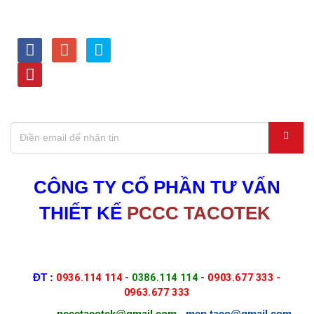
LIÊN KẾT VỚI CHÚNG
HỖ TRỢ TRỰC TUYẾN
TÔI
Kinh doanh - 0936.114 114
Dự Án - 0386.114 114
Tư vấn kỹ thuật - 0903.677
333
Thiết bị PCCC,Nạp bình -
0963.677 333
ĐĂNG KÝ NHẬN THÔNG TIN KHUYẾN MÃI
CÔNG TY CỔ PHẦN TƯ VẤN
THIẾT KẾ
PCCC TACOTEK
Địa chỉ : 464/21/15-15A Nguyễn Văn Quá, P.Đông Hưng
Thuận, Tp.HCM
ĐT :
0936.114 114
-
0386.114 114
-
0903.677 333 -
0963.677 333
Email :
p
ccctacotek@gmail.com
- mep.taco@gmail.com