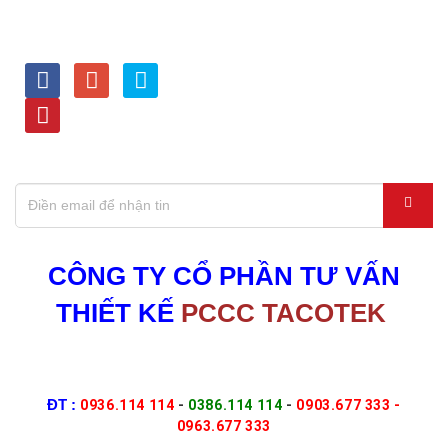
LIÊN KẾT VỚI CHÚNG
HỖ TRỢ TRỰC TUYẾN
TÔI
Kinh doanh - 0936.114 114
Dự Án - 0386.114 114
Tư vấn kỹ thuật - 0903.677
333
Thiết bị PCCC,Nạp bình -
0963.677 333
ĐĂNG KÝ NHẬN THÔNG TIN KHUYẾN MÃI
CÔNG TY CỔ PHẦN TƯ VẤN
THIẾT KẾ
PCCC TACOTEK
Địa chỉ : 464/21/15-15A Nguyễn Văn Quá, P.Đông Hưng
Thuận, Tp.HCM
ĐT :
0936.114 114
-
0386.114 114
-
0903.677 333 -
0963.677 333