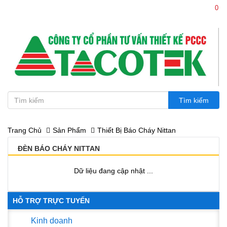
0
0386.114 114 - 0936.114 114
Trang Chủ
Sản Phẩm
Thiết Bị Báo Cháy Nittan
ĐÈN BÁO CHÁY NITTAN
Dữ liệu đang cập nhật ...
HỖ TRỢ TRỰC TUYẾN
Kinh doanh