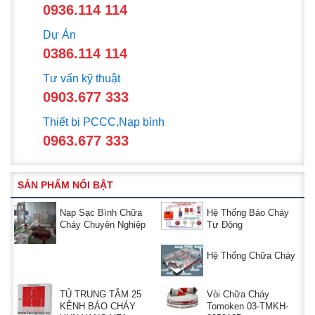
0936.114 114
Dự Án
0386.114 114
Tư vấn kỹ thuật
0903.677 333
Thiết bị PCCC,Nạp bình
0963.677 333
SẢN PHẨM NỔI BẬT
Nạp Sạc Bình Chữa
Hệ Thống Báo Cháy
Cháy Chuyên Nghiệp
Tự Động
Hệ Thống Chữa Cháy
TỦ TRUNG TÂM 25
Vòi Chữa Cháy
KÊNH BÁO CHÁY
Tomoken 03-TMKH-