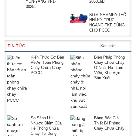
YUN-YANG YF1-
205016B
0025L
BƠM SEMMPA THỔ
NHĨ KỲ TRỤC
NGANG TKF DÙNG
CHO PCCC
TIN TỨC
Xem thêm
Kiến Thức Cơ Bản
Biện Pháp Phòng
Về An Toàn Phòng
Cháy Chữa Cháy
Cháy Chữa Cháy
Ở Nhà, Nơi Làm
PCCC
Việc, Khu Vực
Sản Xuất
So Sánh Ưu
Bảng Báo Giá
Nhược Điểm Của
Thiết Bị Phòng
Hệ Thống Chữa
Cháy Chữa Cháy
Cháy Tự Động