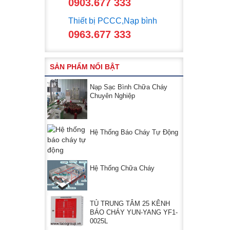
0903.677 333
Thiết bị PCCC,Nạp bình
0963.677 333
SẢN PHẨM NỔI BẬT
Nạp Sạc Bình Chữa Cháy
Chuyên Nghiệp
Hệ Thống Báo Cháy Tự Động
Hệ Thống Chữa Cháy
TỦ TRUNG TÂM 25 KÊNH
BÁO CHÁY YUN-YANG YF1-
0025L