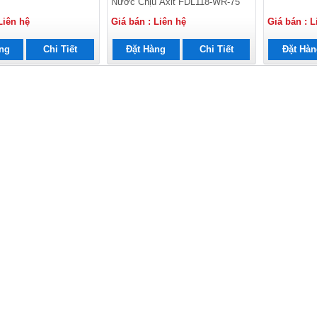
Nước Chịu Axit FDL118-WR-75
Liên hệ
Giá bán : Liên hệ
Giá bán : L
ng
Chi Tiết
Đặt Hàng
Chi Tiết
Đặt Hà