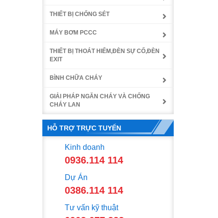
THIẾT BỊ CHỐNG SÉT
MÁY BƠM PCCC
THIẾT BỊ THOÁT HIỂM,ĐÈN SỰ CỐ,ĐÈN
EXIT
BÌNH CHỮA CHÁY
GIẢI PHÁP NGĂN CHÁY VÀ CHỐNG
CHÁY LAN
HỖ TRỢ TRỰC TUYẾN
Kinh doanh
0936.114 114
Dự Án
0386.114 114
Tư vấn kỹ thuật