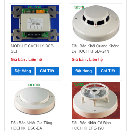
MODULE CÁCH LY DCP-
Đầu Báo Khói Quang Không
SCI
Đế HOCHIKI SLV-24N
Giá bán : Liên hệ
Giá bán : Liên hệ
Đặt Hàng
Chi Tiết
Đặt Hàng
Chi Tiết
Đầu Báo Nhiệt Gia Tăng
Đầu Báo Nhiệt Cố Định
HOCHIKI DSC-EA
HOCHIKI DFE-190