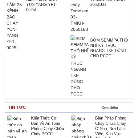
YUN-YANG YF1-
205016B
0025L
BƠM SEMMPA THỔ
NHĨ KỲ TRỤC
NGANG TKF DÙNG
CHO PCCC
TIN TỨC
Xem thêm
Kiến Thức Cơ
Biện Pháp Phòng
Bản Về An Toàn
Cháy Chữa Cháy
Phòng Cháy Chữa
Ở Nhà, Nơi Làm
Cháy PCCC
Việc, Khu Vực