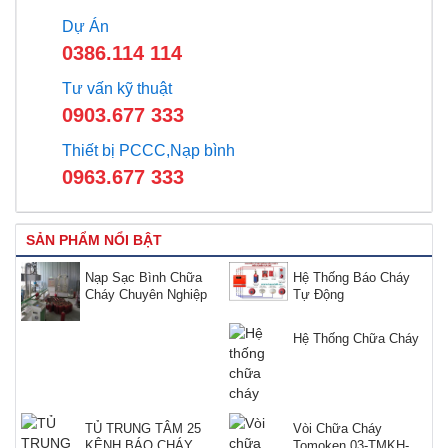
Dự Án
0386.114 114
Tư vấn kỹ thuật
0903.677 333
Thiết bị PCCC,Nạp bình
0963.677 333
SẢN PHẨM NỔI BẬT
Nạp Sạc Bình Chữa
Hệ Thống Báo Cháy
Cháy Chuyên Nghiệp
Tự Động
Hệ Thống Chữa Cháy
TỦ TRUNG TÂM 25
Vòi Chữa Cháy
KÊNH BÁO CHÁY
Tomoken 03-TMKH-