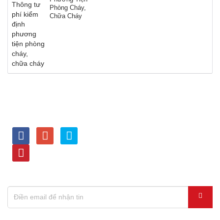
Phòng Cháy,
Chữa Cháy
LIÊN KẾT VỚI CHÚNG
HỖ TRỢ TRỰC TUYẾN
TÔI
Kinh doanh - 0936.114 114
Dự Án - 0386.114 114
Tư vấn kỹ thuật - 0903.677
333
Thiết bị PCCC,Nạp bình -
0963.677 333
ĐĂNG KÝ NHẬN THÔNG TIN KHUYẾN MÃI