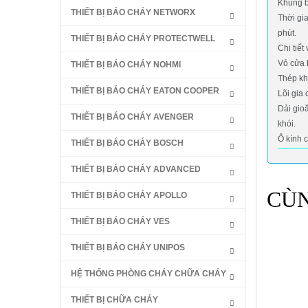
Khung b
THIẾT BỊ BÁO CHÁY NETWORX
Thời gi
phút.
THIẾT BỊ BÁO CHÁY PROTECTWELL
Chi tiết
Vỏ cửa 
THIẾT BỊ BÁO CHÁY NOHMI
Thép kh
THIẾT BỊ BÁO CHÁY EATON COOPER
Lõi gia
Dải gio
THIẾT BỊ BÁO CHÁY AVENGER
khói.
Ô kính 
THIẾT BỊ BÁO CHÁY BOSCH
THIẾT BỊ BÁO CHÁY ADVANCED
CÙ
THIẾT BỊ BÁO CHÁY APOLLO
THIẾT BỊ BÁO CHÁY VES
THIẾT BỊ BÁO CHÁY UNIPOS
HỆ THỐNG PHÒNG CHÁY CHỮA CHÁY
THIẾT BỊ CHỮA CHÁY