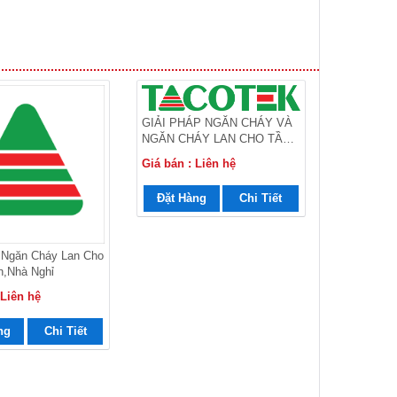
GIẢI PHÁP NGĂN CHÁY VÀ
NGĂN CHÁY LAN CHO TẦNG
HẦM
Giá bán : Liên hệ
Đặt Hàng
Chi Tiết
 Ngăn Cháy Lan Cho
,nhà Nghỉ
 Liên hệ
ng
Chi Tiết