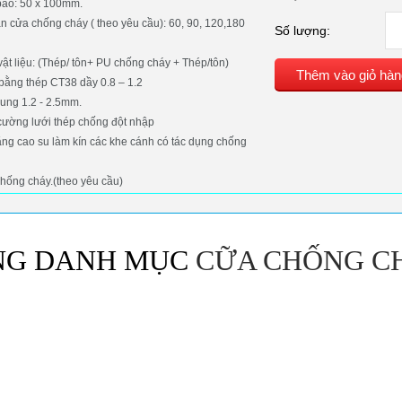
ao: 50 x 100mm.
an cửa chống cháy ( theo yêu cầu): 60, 90, 120,180
Số lượng:
 vật liệu: (Thép/ tôn+ PU chống cháy + Thép/tôn)
Thêm vào giỏ hàn
bằng thép CT38 dầy 0.8 – 1.2
ung 1.2 - 2.5mm.
 cường lưới thép chống đột nhập
ăng cao su làm kín các khe cánh có tác dụng chống
chống cháy.(theo yêu cầu)
NG DANH MỤC
CỮA CHỐNG C