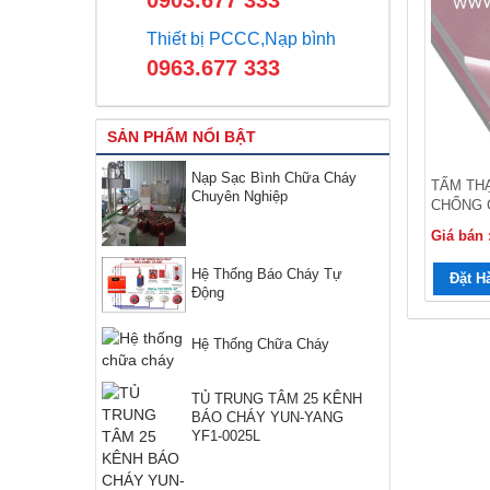
0903.677 333
Thiết bị PCCC,Nạp bình
0963.677 333
SẢN PHẨM NỔI BẬT
Nạp Sạc Bình Chữa Cháy
TẤM TH
Chuyên Nghiệp
CHỐNG 
Giá bán 
Hệ Thống Báo Cháy Tự
Đặt H
Động
Hệ Thống Chữa Cháy
TỦ TRUNG TÂM 25 KÊNH
BÁO CHÁY YUN-YANG
YF1-0025L