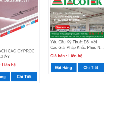
Yêu Cầu Kỹ Thuật Đối Với
Các Giải Pháp Khắc Phục Nội
ẠCH CAO GYPROC
Dung Không Đảm Bảo Quy
Giá bán : Liên hệ
CHÁY
Định Về Khoảng Cách PCCC,
Giải Pháp Ngăn Cháy, Chống
: Liên hệ
Đặt Hàng
Chi Tiết
Cháy Lan
àng
Chi Tiết