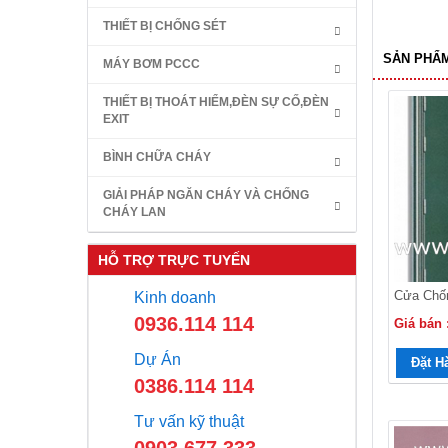
THIẾT BỊ CHỐNG SÉT
SẢN PHẨM
MÁY BƠM PCCC
THIẾT BỊ THOÁT HIỂM,ĐÈN SỰ CỐ,ĐÈN
EXIT
BÌNH CHỮA CHÁY
GIẢI PHÁP NGĂN CHÁY VÀ CHỐNG
CHÁY LAN
HỖ TRỢ TRỰC TUYẾN
Cửa Chố
Kinh doanh
0936.114 114
Giá bán 
Dự Án
Đặt H
0386.114 114
Tư vấn kỹ thuật