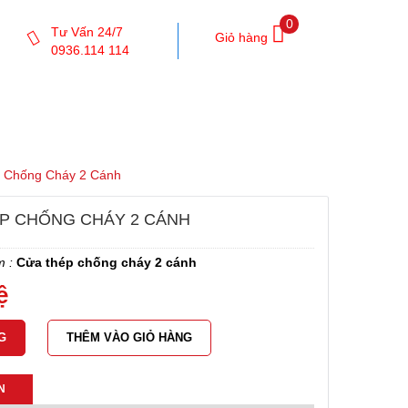
0
Tư Vấn 24/7
Giỏ hàng
0936.114 114
 CÔNG TRÌNH
TIN TỨC
LIÊN HỆ
 Chống Cháy 2 Cánh
P CHỐNG CHÁY 2 CÁNH
m :
Cửa thép chống cháy 2 cánh
ệ
THÊM VÀO GIỎ HÀNG
N