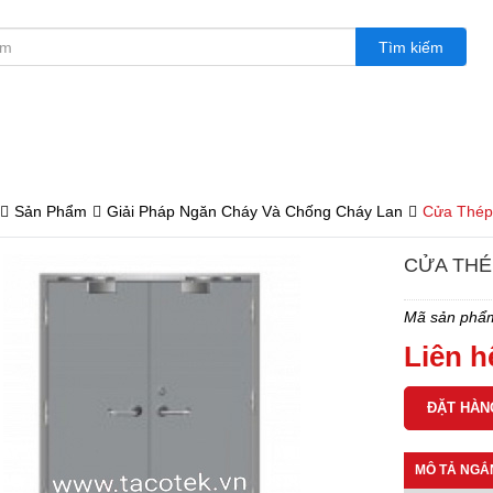
SẢN PHẨM
NGHỊ ĐỊNH - LUẬT - TCVN
DỰ ÁN -
Sản Phẩm
Giải Pháp Ngăn Cháy Và Chống Cháy Lan
Cửa Thép
CỬA THÉ
Mã sản phẩ
Liên h
MÔ TẢ NGẮ