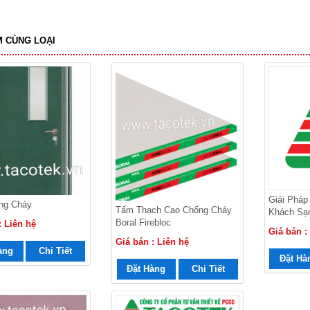
 CÙNG LOẠI
Giải Pháp
ng Cháy
Tấm Thạch Cao Chống Cháy
Khách Sạn
Boral Firebloc
: Liên hệ
Giá bán :
Giá bán : Liên hệ
àng
Chi Tiết
Đặt Hà
Đặt Hàng
Chi Tiết