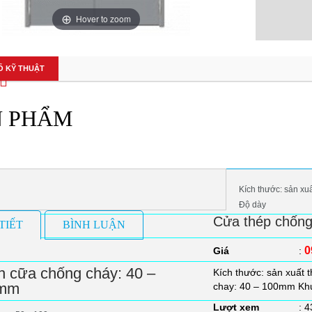
Hover to zoom
Ố KỸ THUẬT
N PHẨM
Kích thước: sản xu
Độ dày
Cửa thép chống
TIẾT
BÌNH LUẬN
0
Giá
:
 cữa chống cháy: 40 –
Kích thước: sản xuất 
mm
chay: 40 – 100mm Kh
Lượt xem
: 4