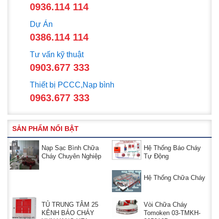
0936.114 114
Dự Án
0386.114 114
Tư vấn kỹ thuật
0903.677 333
Thiết bị PCCC,Nạp bình
0963.677 333
SẢN PHẨM NỔI BẬT
Nạp Sạc Bình Chữa
Hệ Thống Báo Cháy
Cháy Chuyên Nghiệp
Tự Động
Hệ Thống Chữa Cháy
TỦ TRUNG TÂM 25
Vòi Chữa Cháy
KÊNH BÁO CHÁY
Tomoken 03-TMKH-