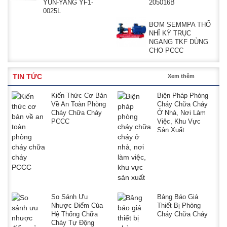
YUN-YANG YF1-
205016B
0025L
BƠM SEMMPA THỔ
NHĨ KỲ TRỤC
NGANG TKF DÙNG
CHO PCCC
TIN TỨC
Xem thêm
Kiến Thức Cơ Bản
Biện Pháp Phòng
Về An Toàn Phòng
Cháy Chữa Cháy
Cháy Chữa Cháy
Ở Nhà, Nơi Làm
PCCC
Việc, Khu Vực
Sản Xuất
So Sánh Ưu
Bảng Báo Giá
Nhược Điểm Của
Thiết Bị Phòng
Hệ Thống Chữa
Cháy Chữa Cháy
Cháy Tự Động