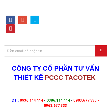
LIÊN KẾT VỚI CHÚNG
HỖ TRỢ TRỰC TUYẾN
TÔI
Kinh doanh - 0936.114 114
Dự Án - 0386.114 114
Tư vấn kỹ thuật - 0903.677
333
Thiết bị PCCC,Nạp bình -
0963.677 333
ĐĂNG KÝ NHẬN THÔNG TIN KHUYẾN MÃI
CÔNG TY CỔ PHẦN TƯ VẤN
THIẾT KẾ
PCCC TACOTEK
Địa chỉ : 464/21/15-15A Nguyễn Văn Quá, P.Đông Hưng
Thuận, Tp.HCM
ĐT :
0936.114 114
-
0386.114 114
-
0903.677 333 -
0963.677 333